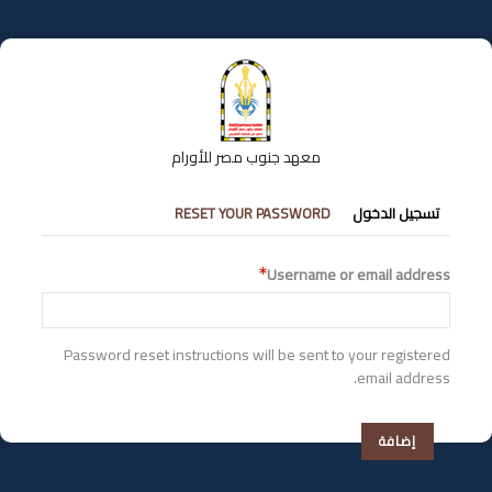
تجاوز
إلى
المحتوى
الرئيسي
معهد جنوب مصر للأورام
التبويبات
تسجيل الدخول
RESET YOUR PASSWORD
الأساسية
Username or email address
Password reset instructions will be sent to your registered
email address.