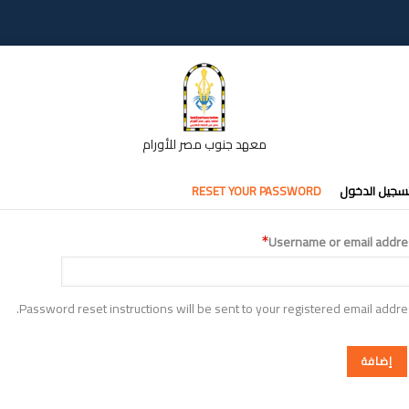
معهد جنوب مصر للأورام
تبويبات
سجيل الدخول
RESET YOUR PASSWORD
أساسية
Username or email addre
Password reset instructions will be sent to your registered email addre