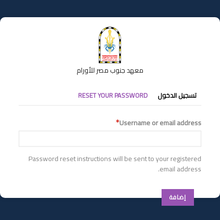
تجاوز
إلى
المحتوى
الرئيسي
معهد جنوب مصر للأورام
التبويبات
تسجيل الدخول
RESET YOUR PASSWORD
الأساسية
Username or email address
Password reset instructions will be sent to your registered
email address.