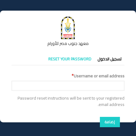
تجاوز
إلى
المحتوى
الرئيسي
معهد جنوب مصر للأورام
التبويبات
تسجيل الدخول
RESET YOUR PASSWORD
الأساسية
Username or email address
Password reset instructions will be sent to your registered
email address.