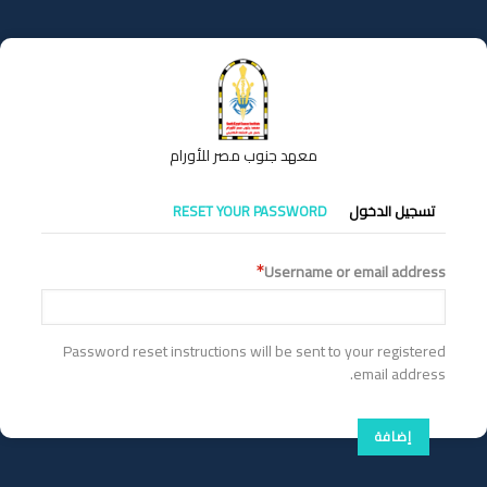
تجاوز
إلى
المحتوى
الرئيسي
معهد جنوب مصر للأورام
التبويبات
تسجيل الدخول
RESET YOUR PASSWORD
الأساسية
Username or email address
Password reset instructions will be sent to your registered
email address.