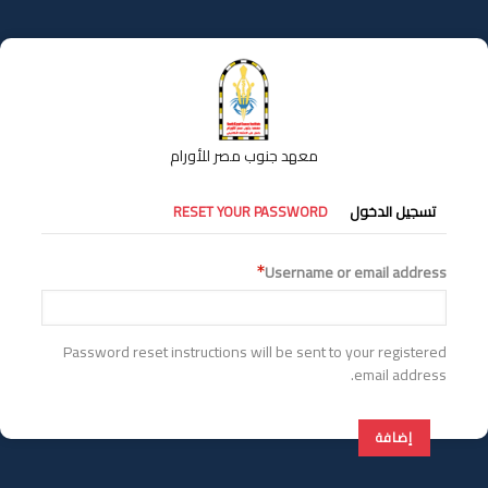
تجاوز
إلى
المحتوى
الرئيسي
معهد جنوب مصر للأورام
التبويبات
تسجيل الدخول
RESET YOUR PASSWORD
الأساسية
Username or email address
Password reset instructions will be sent to your registered
email address.