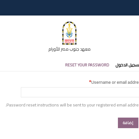
معهد جنوب مصر للأورام
تبويبات
سجيل الدخول
RESET YOUR PASSWORD
أساسية
Username or email addre
Password reset instructions will be sent to your registered email addre