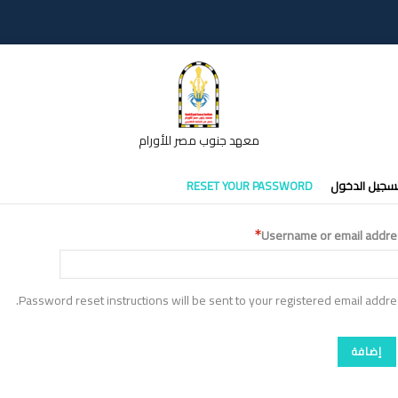
معهد جنوب مصر للأورام
تبويبات
سجيل الدخول
RESET YOUR PASSWORD
أساسية
Username or email addre
Password reset instructions will be sent to your registered email addre