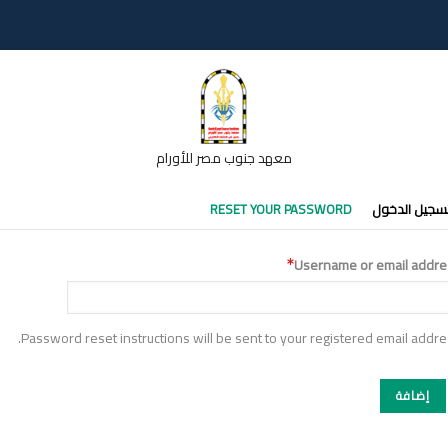
معهد جنوب مصر للأورام
تبويبات
سجيل الدخول
RESET YOUR PASSWORD
أساسية
Username or email addre
Password reset instructions will be sent to your registered email addre