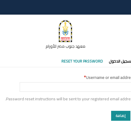
معهد جنوب مصر للأورام
تبويبات
سجيل الدخول
RESET YOUR PASSWORD
أساسية
Username or email addre
Password reset instructions will be sent to your registered email addre