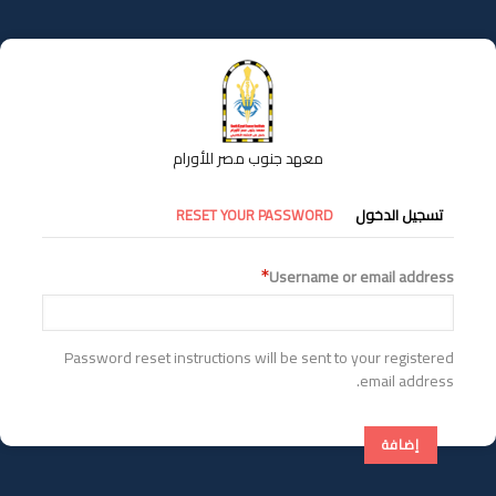
تجاوز
إلى
المحتوى
الرئيسي
معهد جنوب مصر للأورام
التبويبات
تسجيل الدخول
RESET YOUR PASSWORD
الأساسية
Username or email address
Password reset instructions will be sent to your registered
email address.