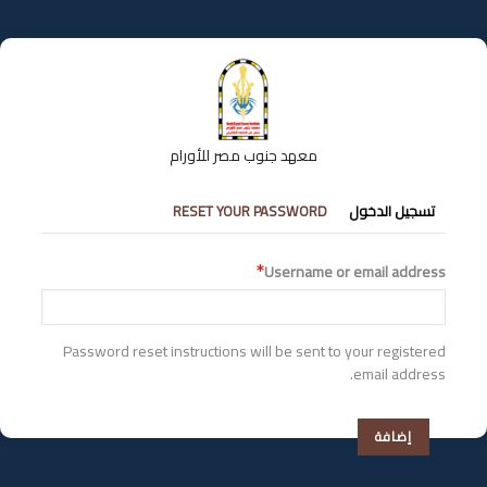
تجاوز
إلى
المحتوى
الرئيسي
معهد جنوب مصر للأورام
التبويبات
تسجيل الدخول
RESET YOUR PASSWORD
الأساسية
Username or email address
Password reset instructions will be sent to your registered
email address.