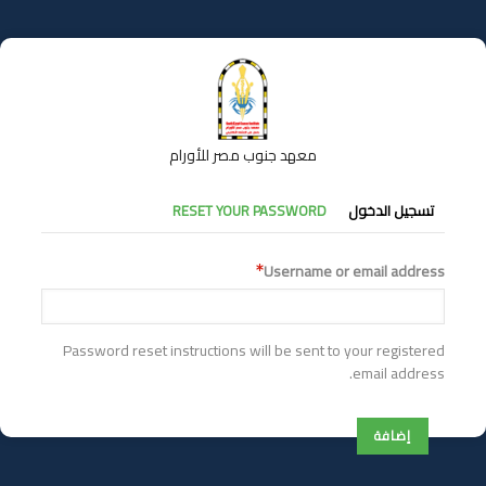
تجاوز
إلى
المحتوى
الرئيسي
معهد جنوب مصر للأورام
التبويبات
تسجيل الدخول
RESET YOUR PASSWORD
الأساسية
Username or email address
Password reset instructions will be sent to your registered
email address.