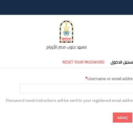
معهد جنوب مصر للأورام
تبويبات
سجيل الدخول
RESET YOUR PASSWORD
أساسية
Username or email addre
Password reset instructions will be sent to your registered email addre