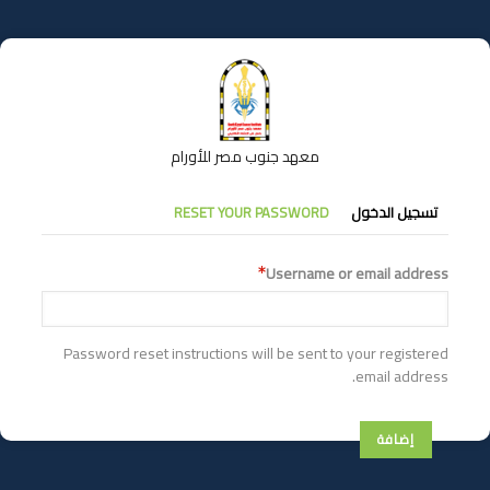
تجاوز
إلى
المحتوى
الرئيسي
معهد جنوب مصر للأورام
التبويبات
تسجيل الدخول
RESET YOUR PASSWORD
الأساسية
Username or email address
Password reset instructions will be sent to your registered
email address.