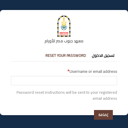
تجاوز
إلى
المحتوى
الرئيسي
معهد جنوب مصر للأورام
التبويبات
تسجيل الدخول
RESET YOUR PASSWORD
الأساسية
Username or email address
Password reset instructions will be sent to your registered
email address.