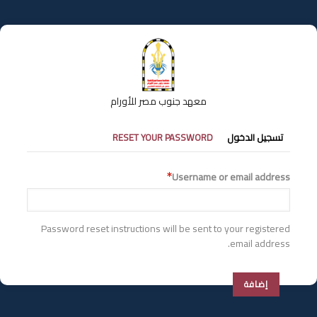
تجاوز
إلى
المحتوى
الرئيسي
معهد جنوب مصر للأورام
التبويبات
تسجيل الدخول
RESET YOUR PASSWORD
الأساسية
Username or email address
Password reset instructions will be sent to your registered
email address.