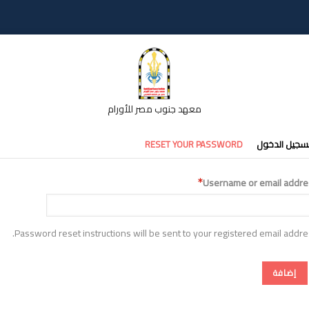
معهد جنوب مصر للأورام
تبويبات
سجيل الدخول
RESET YOUR PASSWORD
أساسية
Username or email addre
Password reset instructions will be sent to your registered email addre