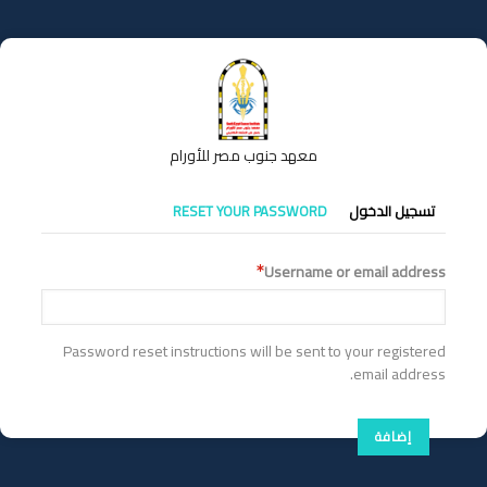
تجاوز
إلى
المحتوى
الرئيسي
معهد جنوب مصر للأورام
التبويبات
تسجيل الدخول
RESET YOUR PASSWORD
الأساسية
Username or email address
Password reset instructions will be sent to your registered
email address.