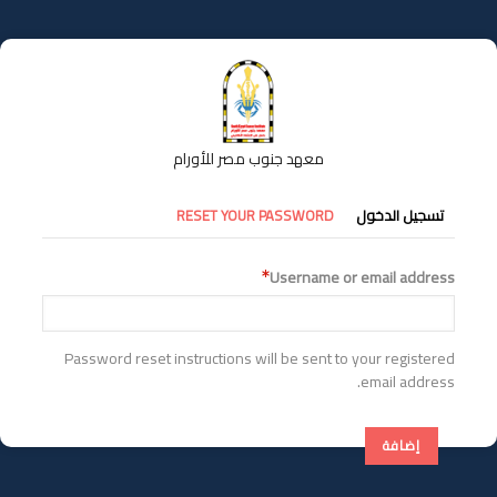
تجاوز
إلى
المحتوى
الرئيسي
معهد جنوب مصر للأورام
التبويبات
تسجيل الدخول
RESET YOUR PASSWORD
الأساسية
Username or email address
Password reset instructions will be sent to your registered
email address.