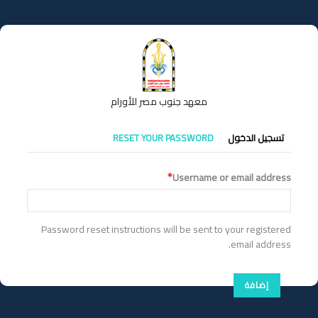
تجاوز
إلى
المحتوى
الرئيسي
معهد جنوب مصر للأورام
التبويبات
تسجيل الدخول
RESET YOUR PASSWORD
الأساسية
Username or email address
Password reset instructions will be sent to your registered
email address.