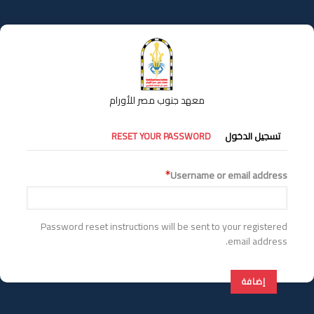
تجاوز
إلى
المحتوى
الرئيسي
معهد جنوب مصر للأورام
التبويبات
تسجيل الدخول
RESET YOUR PASSWORD
الأساسية
Username or email address
Password reset instructions will be sent to your registered
email address.