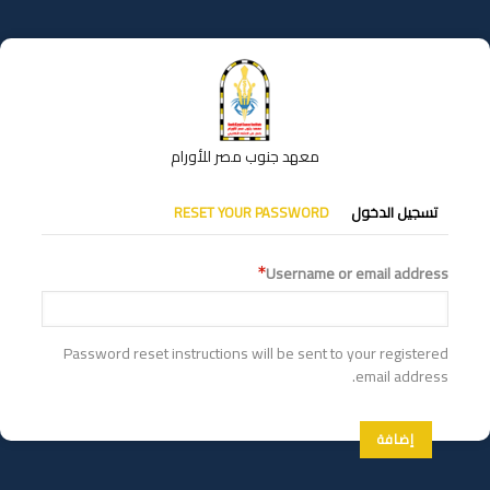
تجاوز
إلى
المحتوى
الرئيسي
معهد جنوب مصر للأورام
التبويبات
تسجيل الدخول
RESET YOUR PASSWORD
الأساسية
Username or email address
Password reset instructions will be sent to your registered
email address.