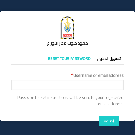
تجاوز
إلى
المحتوى
الرئيسي
معهد جنوب مصر للأورام
التبويبات
تسجيل الدخول
RESET YOUR PASSWORD
الأساسية
Username or email address
Password reset instructions will be sent to your registered
email address.