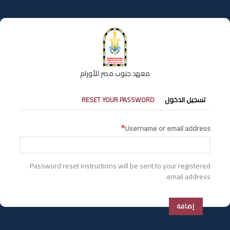
تجاوز
إلى
المحتوى
الرئيسي
معهد جنوب مصر للأورام
التبويبات
تسجيل الدخول
RESET YOUR PASSWORD
الأساسية
Username or email address
Password reset instructions will be sent to your registered
email address.