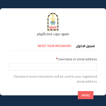
تجاوز
إلى
المحتوى
الرئيسي
معهد جنوب مصر للأورام
التبويبات
تسجيل الدخول
RESET YOUR PASSWORD
الأساسية
Username or email address
Password reset instructions will be sent to your registered
email address.