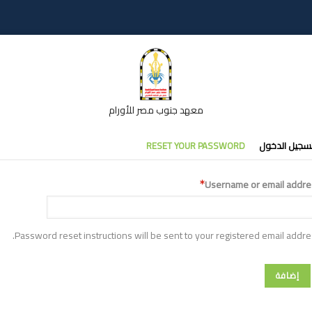
معهد جنوب مصر للأورام
تبويبات
سجيل الدخول
RESET YOUR PASSWORD
أساسية
Username or email addre
Password reset instructions will be sent to your registered email addre