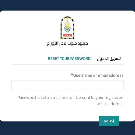
تجاوز
إلى
المحتوى
الرئيسي
معهد جنوب مصر للأورام
التبويبات
تسجيل الدخول
RESET YOUR PASSWORD
الأساسية
Username or email address
Password reset instructions will be sent to your registered
email address.