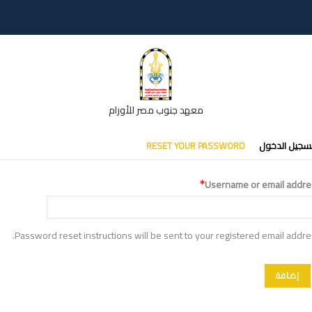
معهد جنوب مصر للأورام
تبويبات
سجيل الدخول
RESET YOUR PASSWORD
أساسية
Username or email addre
Password reset instructions will be sent to your registered email addre