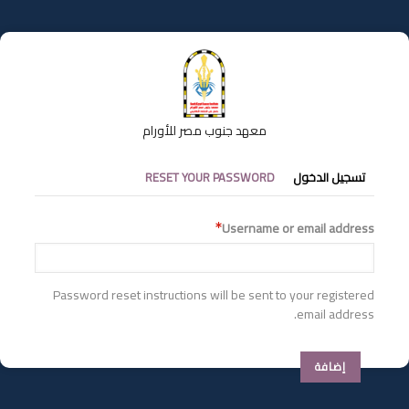
تجاوز
إلى
المحتوى
الرئيسي
معهد جنوب مصر للأورام
التبويبات
تسجيل الدخول
RESET YOUR PASSWORD
الأساسية
Username or email address
Password reset instructions will be sent to your registered
email address.