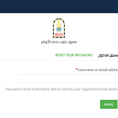
معهد جنوب مصر للأورام
تبويبات
سجيل الدخول
RESET YOUR PASSWORD
أساسية
Username or email addre
Password reset instructions will be sent to your registered email addre