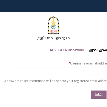
معهد جنوب مصر للأورام
تبويبات
سجيل الدخول
RESET YOUR PASSWORD
أساسية
Username or email addre
Password reset instructions will be sent to your registered email addre