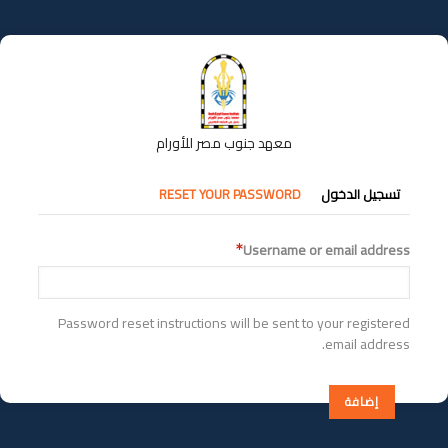
تجاوز
إلى
المحتوى
الرئيسي
معهد جنوب مصر للأورام
التبويبات
تسجيل الدخول
RESET YOUR PASSWORD
الأساسية
Username or email address
Password reset instructions will be sent to your registered
email address.