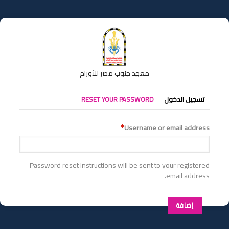
تجاوز
إلى
المحتوى
الرئيسي
معهد جنوب مصر للأورام
التبويبات
تسجيل الدخول
RESET YOUR PASSWORD
الأساسية
Username or email address
Password reset instructions will be sent to your registered
email address.