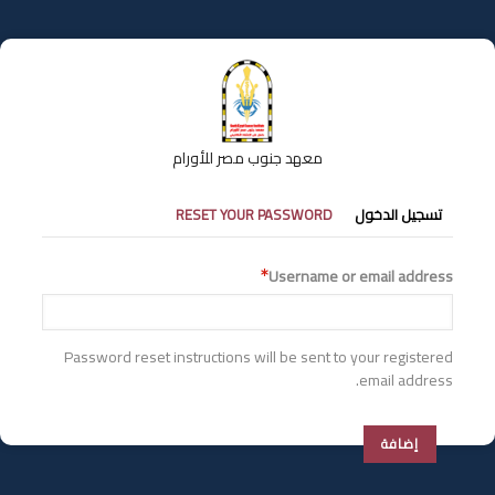
تجاوز
إلى
المحتوى
الرئيسي
معهد جنوب مصر للأورام
التبويبات
تسجيل الدخول
RESET YOUR PASSWORD
الأساسية
Username or email address
Password reset instructions will be sent to your registered
email address.