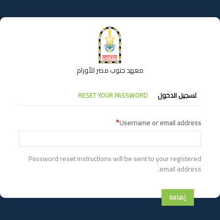
تجاوز
إلى
المحتوى
الرئيسي
معهد جنوب مصر للأورام
التبويبات
تسجيل الدخول
RESET YOUR PASSWORD
الأساسية
Username or email address
Password reset instructions will be sent to your registered
email address.