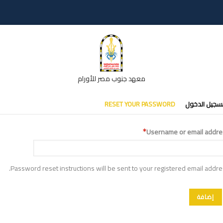
معهد جنوب مصر للأورام
تبويبات
سجيل الدخول
RESET YOUR PASSWORD
أساسية
Username or email addre
Password reset instructions will be sent to your registered email addre