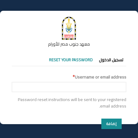
تجاوز
إلى
المحتوى
الرئيسي
معهد جنوب مصر للأورام
التبويبات
تسجيل الدخول
RESET YOUR PASSWORD
الأساسية
Username or email address
Password reset instructions will be sent to your registered
email address.