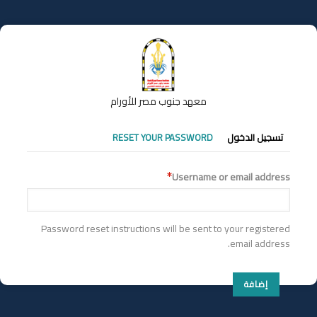
تجاوز
إلى
المحتوى
الرئيسي
معهد جنوب مصر للأورام
التبويبات
تسجيل الدخول
RESET YOUR PASSWORD
الأساسية
Username or email address
Password reset instructions will be sent to your registered
email address.