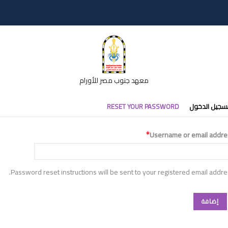
معهد جنوب مصر للأورام
تبويبات
سجيل الدخول
RESET YOUR PASSWORD
أساسية
Username or email addre
Password reset instructions will be sent to your registered email addre