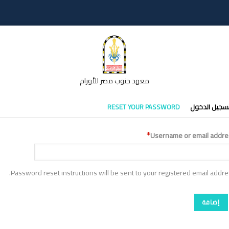
معهد جنوب مصر للأورام
تبويبات
سجيل الدخول
RESET YOUR PASSWORD
أساسية
Username or email addre
Password reset instructions will be sent to your registered email addre