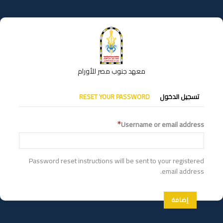
تجاوز
إلى
المحتوى
الرئيسي
معهد جنوب مصر للأورام
التبويبات
تسجيل الدخول
RESET YOUR PASSWORD
الأساسية
Username or email address
Password reset instructions will be sent to your registered
email address.