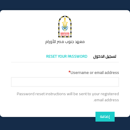
تجاوز
إلى
المحتوى
الرئيسي
معهد جنوب مصر للأورام
التبويبات
تسجيل الدخول
RESET YOUR PASSWORD
الأساسية
Username or email address
Password reset instructions will be sent to your registered
email address.