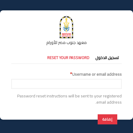
تجاوز
إلى
المحتوى
الرئيسي
معهد جنوب مصر للأورام
التبويبات
تسجيل الدخول
RESET YOUR PASSWORD
الأساسية
Username or email address
Password reset instructions will be sent to your registered
email address.