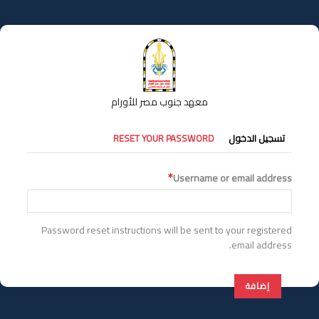
تجاوز
إلى
المحتوى
الرئيسي
معهد جنوب مصر للأورام
التبويبات
تسجيل الدخول
RESET YOUR PASSWORD
الأساسية
Username or email address
Password reset instructions will be sent to your registered
email address.