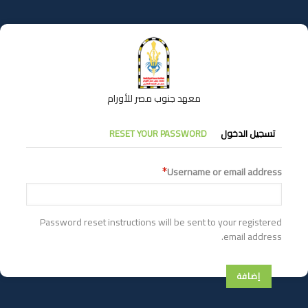
تجاوز
إلى
المحتوى
الرئيسي
معهد جنوب مصر للأورام
التبويبات
تسجيل الدخول
RESET YOUR PASSWORD
الأساسية
Username or email address
Password reset instructions will be sent to your registered
email address.