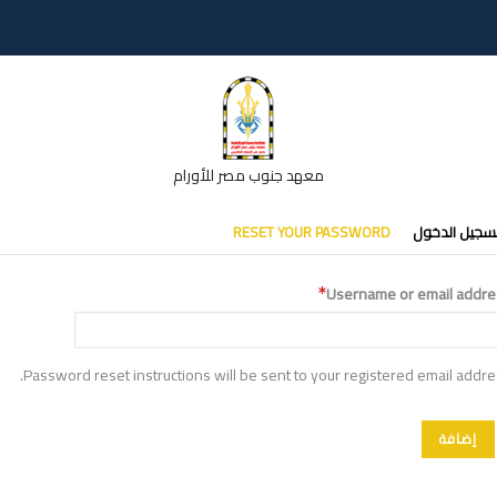
معهد جنوب مصر للأورام
تبويبات
سجيل الدخول
RESET YOUR PASSWORD
أساسية
Username or email addre
Password reset instructions will be sent to your registered email addre