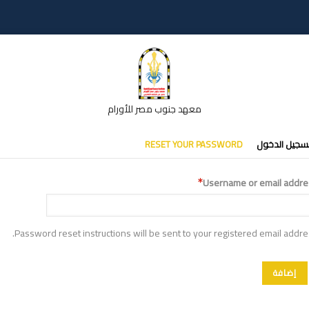
معهد جنوب مصر للأورام
تبويبات
سجيل الدخول
RESET YOUR PASSWORD
أساسية
Username or email addre
Password reset instructions will be sent to your registered email addre