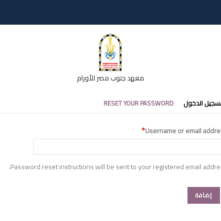
معهد جنوب مصر للأورام
تبويبات
سجيل الدخول
RESET YOUR PASSWORD
أساسية
Username or email addre
Password reset instructions will be sent to your registered email addre