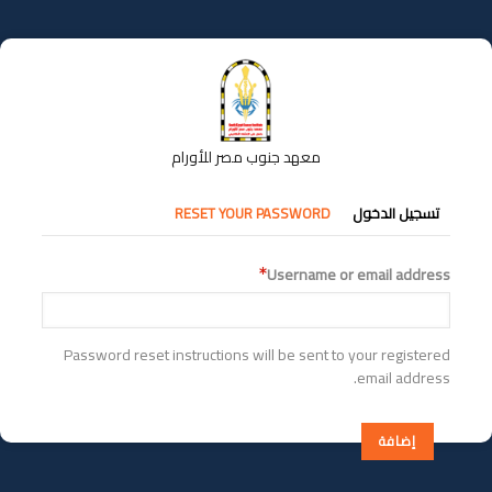
تجاوز
إلى
المحتوى
الرئيسي
معهد جنوب مصر للأورام
التبويبات
تسجيل الدخول
RESET YOUR PASSWORD
الأساسية
Username or email address
Password reset instructions will be sent to your registered
email address.